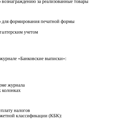
о вознаграждению за реализованные товары
о для формирования печатной формы
хгалтерским учетом
в журнале «Банковские выписки»:
орме журнала
х колонках
уплату налогов
джетной классификации (КБК):