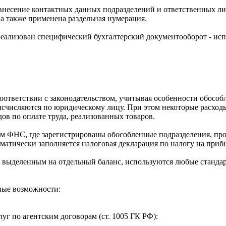
несение контактных данных подразделений и ответственных лиц
а также применена раздельная нумерация.
еализован специфический бухгалтерский документооборот - ис
оответствии с законодательством, учитывая особенности обособ
счисляются по юридическому лицу. При этом некоторые расход
ов по оплате труда, реализованных товаров.
ям ФНС, где зарегистрированы обособленные подразделения, пр
матически заполняется налоговая декларация по налогу на приб
 выделенным на отдельный баланс, используются любые станда
ные возможности:
г по агентским договорам (ст. 1005 ГК РФ):