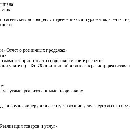
нципала
четах
о агентским договорам с перевозчиками, турагенты, агенты по 
рговлю.
 и «Отчет о розничных продажах»
уги»
азывается принципал, его договор и счете расчетов
покупатель) – Кт. 76 (принципал) и запись в регистр реализова
)»
и услугами, реализованными по договору
дачи комиссионеру или агенту. Оказание услуг через агента и у
Реализация товаров и услуг»