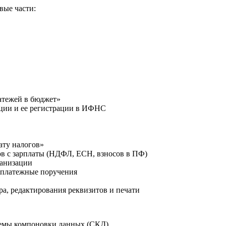
вые части:
атежей в бюджет»
ации и ее регистрации в ИФНС
ату налогов»
ов с зарплаты (НДФЛ, ЕСН, взносов в ПФ)
ганизации
 платежные поручения
а, редактирования реквизитов и печати
темы компоновки данных (СКД)