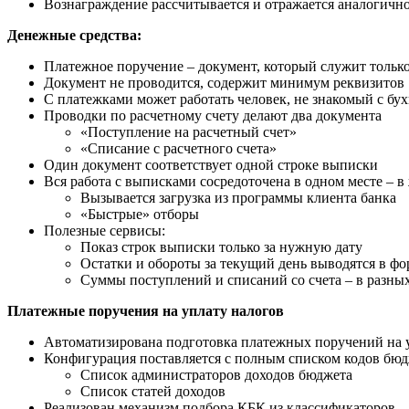
Вознаграждение рассчитывается и отражается аналогичн
Денежные средства:
Платежное поручение – документ, который служит тольк
Документ не проводится, содержит минимум реквизитов
С платежками может работать человек, не знакомый с бу
Проводки по расчетному счету делают два документа
«Поступление на расчетный счет»
«Списание с расчетного счета»
Один документ соответствует одной строке выписки
Вся работа с выписками сосредоточена в одном месте – 
Вызывается загрузка из программы клиента банка
«Быстрые» отборы
Полезные сервисы:
Показ строк выписки только за нужную дату
Остатки и обороты за текущий день выводятся в ф
Суммы поступлений и списаний со счета – в разны
Платежные поручения на уплату налогов
Автоматизирована подготовка платежных поручений на 
Конфигурация поставляется с полным списком кодов бю
Список администраторов доходов бюджета
Список статей доходов
Реализован механизм подбора КБК из классификаторов