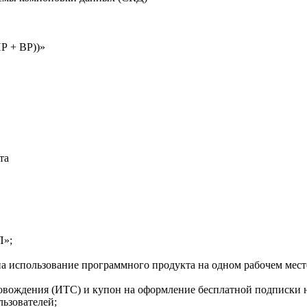
Р + ВР))»
ета
П»;
а использование программного продукта на одном рабочем мест
вождения (ИТС) и купон на оформление бесплатной подписки н
льзователей;